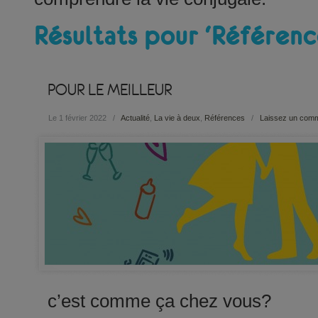
Résultats pour ‘Référenc
POUR LE MEILLEUR
Le 1 février 2022
/
Actualité
,
La vie à deux
,
Références
/
Laissez un comm
c’est comme ça chez vous?