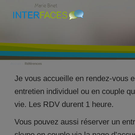
Marie Binet
QUI SUIS-JE?
MES 
›
Accueil
Références
Je vous accueille en rendez-vous en
entretien individuel ou en couple qu
vie. Les RDV durent 1 heure.
Vous pouvez aussi réserver un entr
skype en couple via la page d’accuei