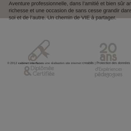
Aventure professionnelle, dans l’amitié et bien sûr 
richesse et une occasion de sans cesse grandir dan
soi et de l’autre. Un chemin de VIE à partager.
creabilis
Protection des données
© 2012
cabinet interfaces
une réalisation site internet
|
&
Diplômée
d'Expériences
Certifiée
pédagogues