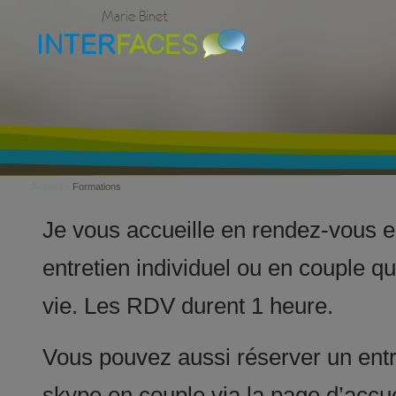
Marie Binet
QUI SUIS-JE?
MES 
›
Accueil
Formations
Je vous accueille en rendez-vous en
entretien individuel ou en couple qu
vie. Les RDV durent 1 heure.
Vous pouvez aussi réserver un entr
skype en couple via la page d’accuei