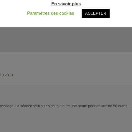
En savoir plus
Paramètres des cookies
ACCEPTER
rifs pour une heure de consultation.
 10 2013
message. La séance seul ou en couple dure une heure pour un tarif de 50 euros.