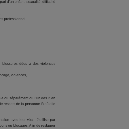
part d’un enfant, sexualité, difficulté
.
ues professionnel.
té, blessures dûes à des violences
blocage, violences, ….
ble ou séparément ou l’un des 2 en
 le respect de la personne là où elle
tion avec leur vécu. J’utilise par
tions ou blocages. Afin de restaurer