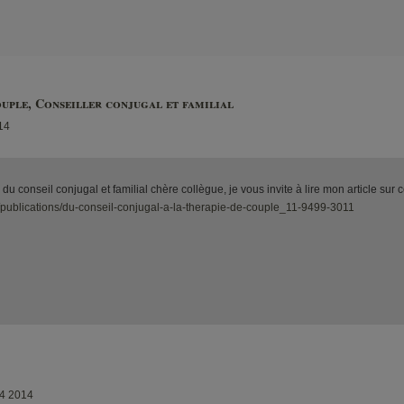
uple, Conseiller conjugal et familial
14
 conseil conjugal et familial chère collègue, je vous invite à lire mon article sur ce
/publications/du-conseil-conjugal-a-la-therapie-de-couple_11-9499-3011
4 2014