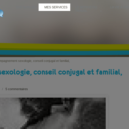
QUI SUIS-JE?
MES SERVICES
LE MONDE DU
LA VIE À DE
TRAVAIL
pagnement sexologie, conseil conjugal et familial,
ologie, conseil conjugal et familial,
/
5 commentaires