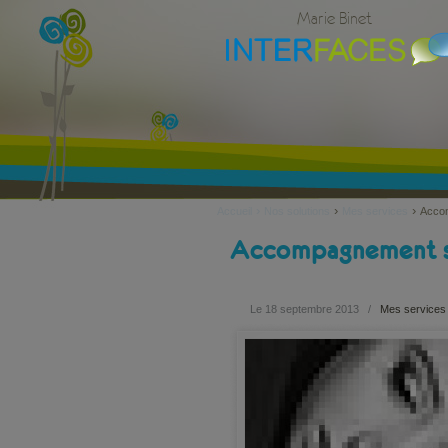
Marie Binet
›
›
›
Accueil
Nos solutions
Mes services
Accom
Accompagnement sex
Le 18 septembre 2013
/
Mes services