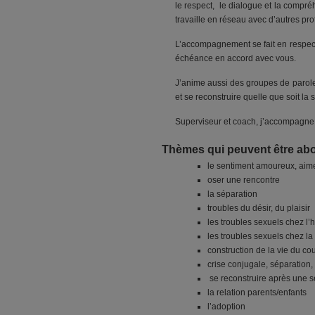
le respect, le dialogue et la compr
travaille en réseau avec d’autres p
L’accompagnement se fait en respecta
échéance en accord avec vous.
J’anime aussi des groupes de paroles 
et se reconstruire quelle que soit la
Superviseur et coach, j’accompagne t
Thèmes qui peuvent être ab
le sentiment amoureux, aim
oser une rencontre
la séparation
troubles du désir, du plaisir
les troubles sexuels chez l
les troubles sexuels chez l
construction de la vie du co
crise conjugale, séparation,
se reconstruire après une s
la relation parents/enfants
l’adoption