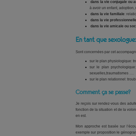
dans la vie conjugale ou
à avoir un enfant, adoption, 
dans la vie familiale
: relat
dans la vie professionnell
dans la vie amicale ou soc
En tant que sexologue:
Sont concernées par cet accompagne
sur le plan physiologique: t
sur le plan psychologique:
sexuelles,traumatismes ….
sur le plan relationnel: trou
Comment ça se passe?
Je reçois sur rendez-vous des adul
fonction de la situation et de la vol
en est.
Mon approche est basée sur l’écout
exemple sur proposition le génogramm