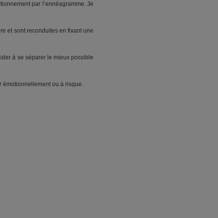
onctionnement par l’ennéagramme. Je
re et sont reconduites en fixant une
aider à se séparer le mieux possible
rer émotionnellement ou à risque.