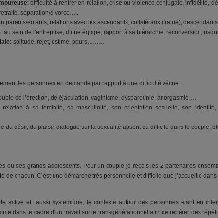
 amoureuse
: difficulté à rentrer en relation, crise ou violence conjugale, infidélité, dé
retraite, séparation/divorce…..
ion parents/enfants, relations avec les ascendants, collatéraux (fratrie), descendants
e
: au sein de l’entreprise, d’une équipe, rapport à sa hiérarchie, reconversion, risq
iale:
solitude, rejet
,
estime, peurs………
ment les personnes en demande par rapport à une difficulté vécue:
rouble de l’érection, de éjaculation, vaginisme, dyspareunie, anorgasmie….
 relation à sa féminité, sa masculinité, son orientation sexuelle, son identi
ble du désir, du plaisir, dialogue sur la sexualité absent ou difficile dans le couple, 
tes ou des grands adolescents. Pour un couple je reçois les 2 partenaires ensem
onté de chacun. C’est une démarche très personnelle et difficile que j’accueille dans
e active et aussi systémique, le contexte autour des personnes étant en interac
e dans le cadre d’un travail sur le transgénérationnel afin de repérer des répéti