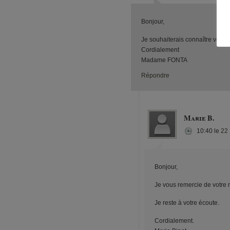
Bonjour,
Je souhaiterais connaître vos ta
Cordialement
Madame FONTA
Répondre
Marie B.
10:40
le
22
Bonjour,
Je vous remercie de votre 
Je reste à votre écoute.
Cordialement.