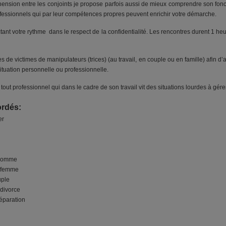
éhension entre les conjoints je propose parfois aussi de mieux comprendre son f
rofessionnels qui par leur compétences propres peuvent enrichir votre démarche.
nt votre rythme dans le respect de la confidentialité. Les rencontres durent 1 heu
de victimes de manipulateurs (trices) (au travail, en couple ou en famille) afin d’
 situation personnelle ou professionnelle.
out professionnel qui dans le cadre de son travail vit des situations lourdes à gé
ordés:
er
’homme
a femme
uple
 divorce
éparation