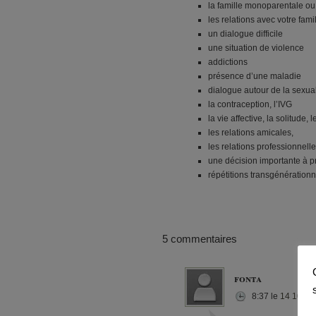
la famille monoparentale 
les relations avec votre fami
un dialogue difficile
une situation de violence
addictions
présence d’une maladie
dialogue autour de la sexual
la contraception, l’IVG
la vie affective, la solitude, l
les relations amicales,
les relations professionnell
une décision importante à p
répétitions transgénérationn
5 commentaires
fonta
8:37
le
14 10 20