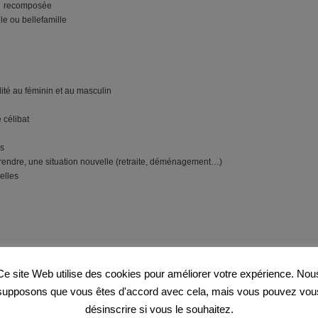
ou recomposée
lle ou bellefamille
ité au féminin et au masculin
e célibat
es
rendre, une situation nouvelle (retraite, déménagement…)
elles
Ce site Web utilise des cookies pour améliorer votre expérience. Nou
supposons que vous êtes d'accord avec cela, mais vous pouvez vou
13
désinscrire si vous le souhaitez.