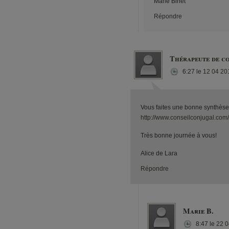
Marie Binet
Répondre
Thérapeute de co
6:27
le
12 04 20
Vous faites une bonne synthèse du
http://www.conseilconjugal.com
Très bonne journée à vous!
Alice de Lara
Répondre
Marie B.
8:47
le
22 0