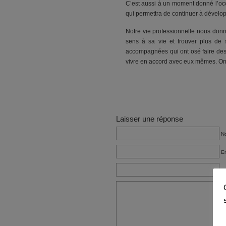
C’est aussi à un moment donné l’occ
qui permettra de continuer à développ
Notre vie professionnelle nous donne
sens à sa vie et trouver plus de 
accompagnées qui ont osé faire des c
vivre en accord avec eux mêmes. On n
Laisser une réponse
No
Em
Si