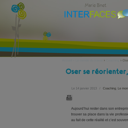
Marie Binet
›
›
›
Accueil
Le monde du travail
Coaching
Ose
Oser se réorienter,
Le 14 janvier 2013
/
Coaching
,
Le mond
Aujourd’hui rester dans son entrepr
trouver sa place dans la vie professi
au fait de cette réalité et c’est sou