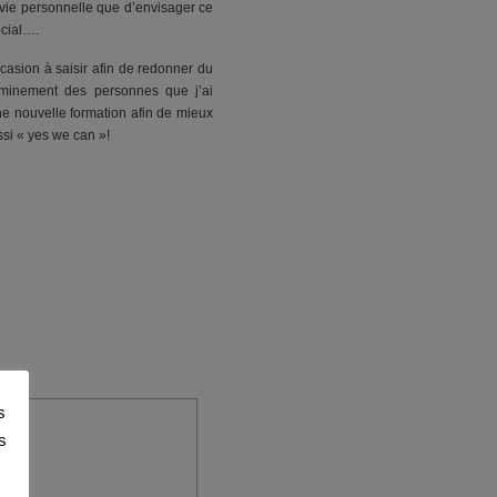
 vie personnelle que d’envisager ce
ocial….
casion à saisir afin de redonner du
heminement des personnes que j’ai
une nouvelle formation afin de mieux
ssi « yes we can »!
s
s