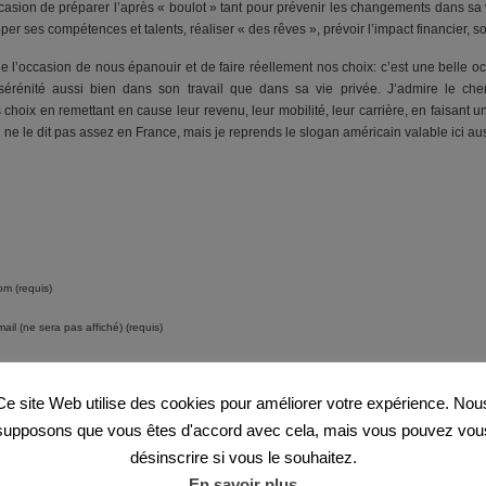
asion de préparer l’après « boulot » tant pour prévenir les changements dans sa
er ses compétences et talents, réaliser « des rêves », prévoir l’impact financier, s
 l’occasion de nous épanouir et de faire réellement nos choix: c’est une belle oc
sérénité aussi bien dans son travail que dans sa vie privée. J’admire le c
hoix en remettant en cause leur revenu, leur mobilité, leur carrière, en faisant 
e le dit pas assez en France, mais je reprends le slogan américain valable ici au
m (requis)
ail (ne sera pas affiché) (requis)
te web
Ce site Web utilise des cookies pour améliorer votre expérience. Nou
supposons que vous êtes d'accord avec cela, mais vous pouvez vou
désinscrire si vous le souhaitez.
En savoir plus