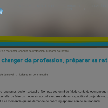
QUI SUIS-JE?
MES SERVICES
LE MONDE DU
LA VIE À DE
TRAVAIL
r se réorienter, changer de profession, préparer sa retraite
 changer de profession, préparer sa ret
e du travail
/
Laissez un commentaire
ise longtemps devient aléatoire. Non pas seulemnt du fait du contexte économique
onnelle, de faire un métier en accord avec ses valeurs, capacités et projet de vie. 
vent à ce moment là qu’une demande de coaching apparaît afin de se réorienter.